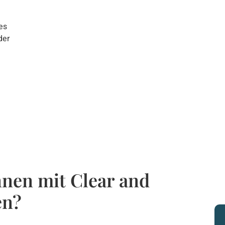
es
der
nen mit Clear and
en?