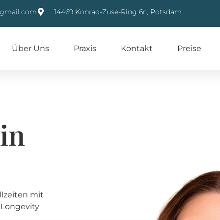
@gmail.com
14469 Konrad-Zuse-Ring 6c, Potsdam
Über Uns
Praxis
Kontakt
Preise
 in
lzeiten mit
i Longevity