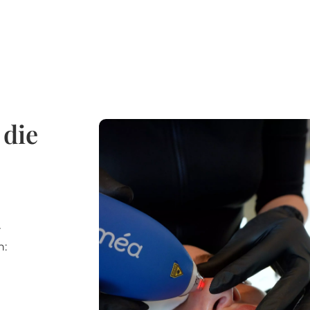
 die
r
n: