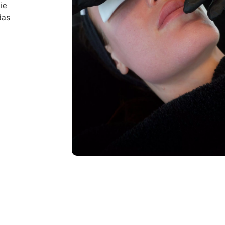
die
das